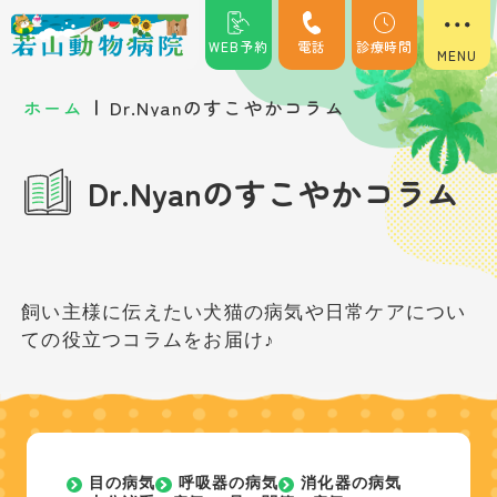
WEB予約
電話
診療時間
|
ホーム
Dr.Nyanのすこやかコラム
Dr.Nyanのすこやかコラム
飼い主様に伝えたい犬猫の病気や日常ケアについ
ての役立つコラムをお届け♪
目の病気
呼吸器の病気
消化器の病気