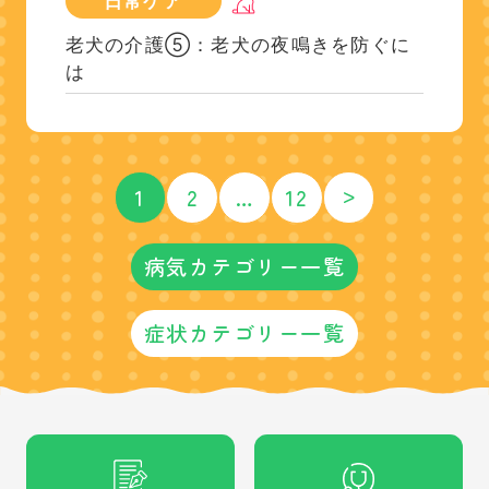
日常ケア
老犬の介護⑤：老犬の夜鳴きを防ぐに
は
>
1
2
…
12
病気カテゴリー一覧
症状カテゴリー一覧