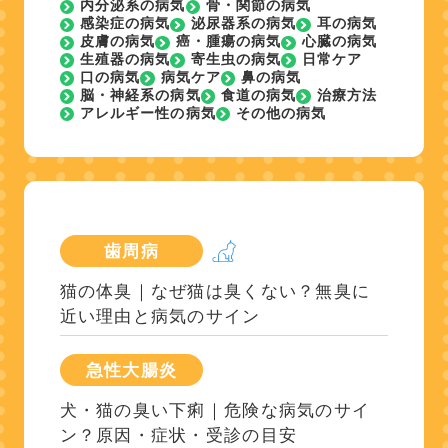
内分泌系の病気
骨・関節の病気
感染症の病気
泌尿器系の病気
耳の病気
皮膚の病気
癌・腫瘍の病気
心臓の病気
生殖器の病気
寄生虫の病気
日常ケア
口の病気
病気ケア
鼻の病気
脳・神経系の病気
食道の病気
治療方法
アレルギー性の病気
その他の病気
歯周病
猫の体臭｜なぜ猫は臭くない？無臭に
近い理由と病気のサイン
急性大腸炎
犬・猫の臭い下痢｜危険な病気のサイ
ン？原因・症状・受診の目安