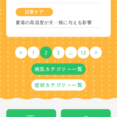
日常ケア
夏場の高湿度が犬・猫に与える影響
<
>
1
2
3
…
12
病気カテゴリー一覧
症状カテゴリー一覧