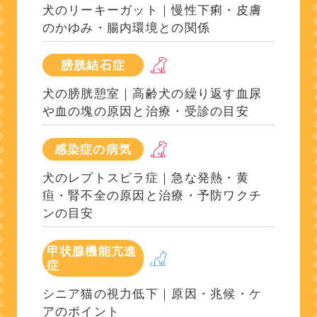
犬のリーキーガット｜慢性下痢・皮膚
のかゆみ・腸内環境との関係
膀胱結石症
犬の膀胱憩室｜高齢犬の繰り返す血尿
や血の塊の原因と治療・受診の目安
感染症の病気
犬のレプトスピラ症｜急な発熱・黄
疸・腎不全の原因と治療・予防ワクチ
ンの目安
甲状腺機能亢進
症
シニア猫の視力低下｜原因・兆候・ケ
アのポイント