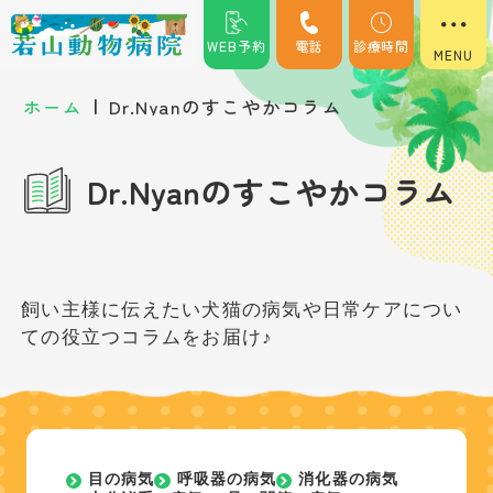
WEB予約
電話
診療時間
|
ホーム
Dr.Nyanのすこやかコラム
Dr.Nyanのすこやかコラム
飼い主様に伝えたい犬猫の病気や日常ケアについ
ての役立つコラムをお届け♪
目の病気
呼吸器の病気
消化器の病気