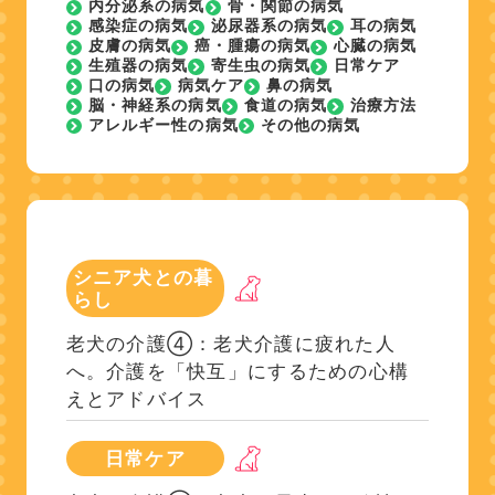
内分泌系の病気
骨・関節の病気
感染症の病気
泌尿器系の病気
耳の病気
皮膚の病気
癌・腫瘍の病気
心臓の病気
生殖器の病気
寄生虫の病気
日常ケア
口の病気
病気ケア
鼻の病気
脳・神経系の病気
食道の病気
治療方法
アレルギー性の病気
その他の病気
シニア犬との暮
らし
老犬の介護④：老犬介護に疲れた人
へ。介護を「快互」にするための心構
えとアドバイス
日常ケア