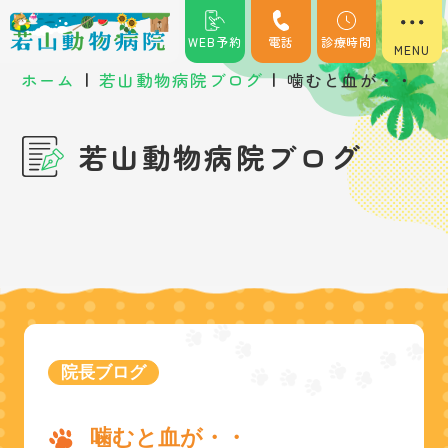
WEB予約
電話
診療時間
|
|
ホーム
若山動物病院ブログ
噛むと血が・・
若山動物病院ブログ
院長ブログ
噛むと血が・・