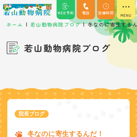
WEB予約
電話
診療時間
|
|
ホーム
若山動物病院ブログ
冬なのに寄生する
若山動物病院ブログ
院長ブログ
冬なのに寄生するんだ！