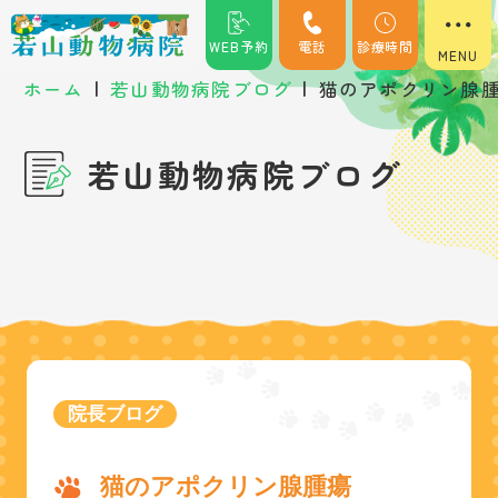
WEB予約
電話
診療時間
|
|
ホーム
若山動物病院ブログ
猫のアポクリン腺
若山動物病院ブログ
院長ブログ
猫のアポクリン腺腫瘍