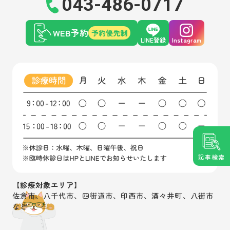
043-486-0717
WEB予約
予約優先制
LINE登録
Instagram
記事検索
【診療対象エリア】
佐倉市、八千代市、四街道市、印西市、酒々井町、八街市
など