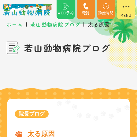
WEB予約
電話
診療時間
|
|
ホーム
若山動物病院ブログ
太る原因
若山動物病院ブログ
院長ブログ
太る原因