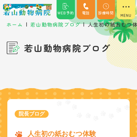
WEB予約
電話
診療時間
|
|
ホーム
若山動物病院ブログ
人生初の紙おむつ
若山動物病院ブログ
院長ブログ
人生初の紙おむつ体験