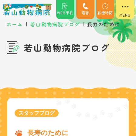
WEB予約
電話
診療時間
|
|
ホーム
若山動物病院ブログ
長寿のために
若山動物病院ブログ
スタッフブログ
長寿のために