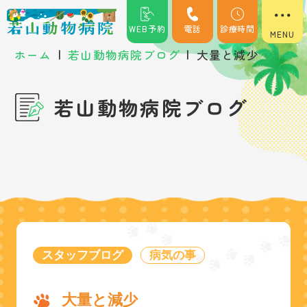
WEB予約
電話
診療時間
|
|
ホーム
若山動物病院ブログ
大量と減少
若山動物病院ブログ
スタッフブログ
病気の事
大量と減少