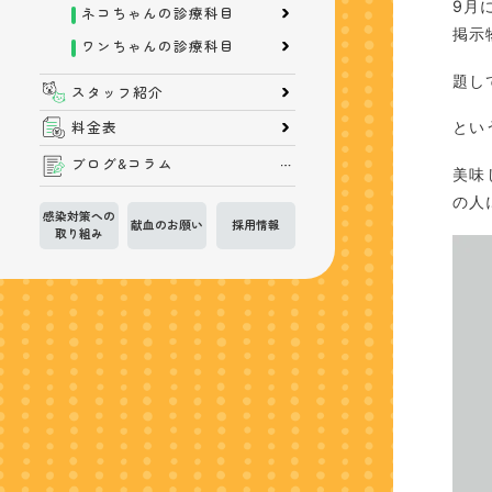
9月
ネコちゃんの診療科目
掲示
ワンちゃんの診療科目
題し
スタッフ紹介
料金表
とい
ブログ&コラム
美味
の人
感染対策への
献血のお願い
採用情報
取り組み