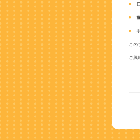
この
ご興