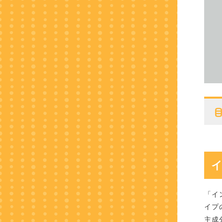
「イ
イプ
主成