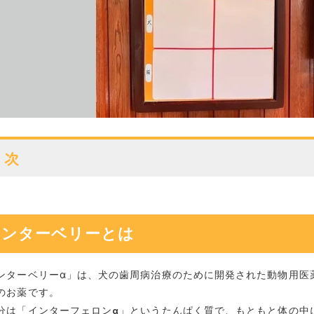
目次
インターベリーとは
おすすめポイント
インターベリーとは
こんな子におすすめ
ンターベリーα」は、犬の歯周病治療のために開発された動物用医
のお薬です。
α
分は「インターフェロン
」というたんぱく質で、もともと体の中