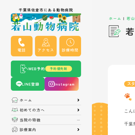
千葉県佐倉市にある動物病院
|
ホーム
若山
若
電話
アクセス
診療時間
WEB予約
予約優先制
LINE登録
Instagram
ス
ホーム
初めての方へ
こん
当院の特徴
千葉
診療案内