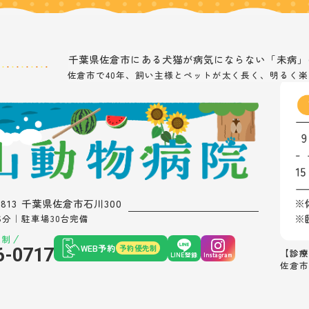
千葉県佐倉市にある
犬猫が病気にならない「未病」
佐倉市で40年、飼い主様とペットが太く長く、
明るく楽
0813 千葉県佐倉市石川300
6分｜駐車場30台完備
先制
WEB予約
予約優先制
6-0717
【診療
LINE登録
Instagram
佐倉市