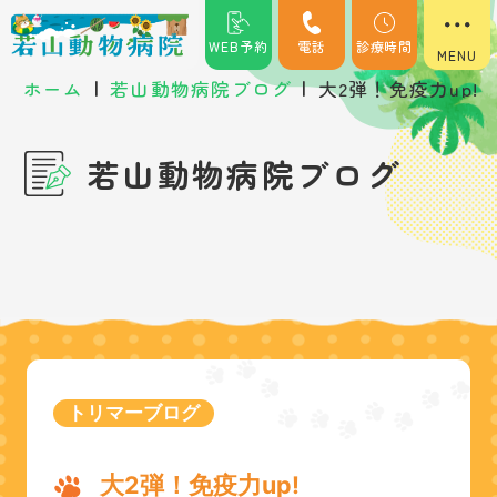
WEB予約
電話
診療時間
|
|
ホーム
若山動物病院ブログ
大2弾！免疫力up!
若山動物病院ブログ
トリマーブログ
大2弾！免疫力up!