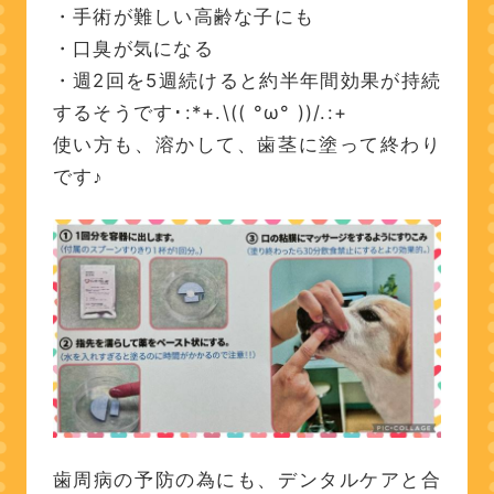
・手術が難しい高齢な子にも
・口臭が気になる
・週2回を5週続けると約半年間効果が持続
するそうです･:*+.\(( °ω° ))/.:+
使い方も、溶かして、歯茎に塗って終わり
です♪
歯周病の予防の為にも、デンタルケアと合