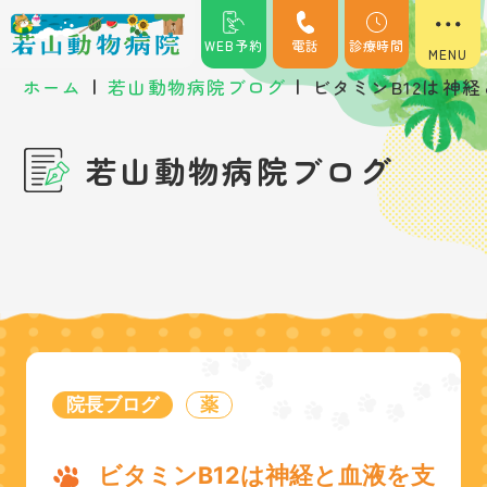
WEB予約
電話
診療時間
|
|
ホーム
若山動物病院ブログ
ビタミンB12は神
若山動物病院ブログ
院長ブログ
薬
ビタミンB12は神経と血液を支