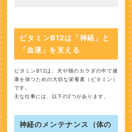
ビタミンB12は「神経」と
「血液」を支える
神経のメンテナンス（体の
ビタミンB12は「神経」と
電線を守る）
血液（赤血球）を作る手助
「血液」を支える
け（酸素の“運び屋”を作
る）
ビタミンB12は、犬や猫のカラダの中で健
B12は「魔法の薬」ではない
康を保つための大切な栄養素（ビタミン）
です。
ビタミンB12が足りないと、
主な仕事には、以下の2つがあります。
どうなる？
B12は「治療の主役」ではあ
神経のメンテナンス（体の
りません