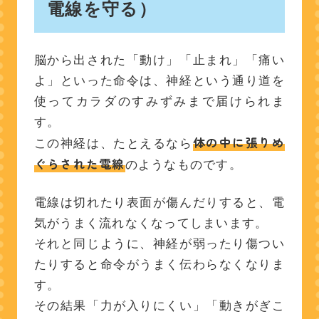
電線を守る）
なぜ神経のトラブルの補助
としてB12を使うの？
脳から出された「動け」「止まれ」「痛い
よ」といった命令は、神経という通り道を
よくある質問（FAQ）
使ってカラダのすみずみまで届けられま
す。
Q1. ビタミンB12注射の副
体の中に張りめ
この神経は、たとえるなら
作用はありますか？
ぐらされた電線
のようなものです。
Q2. ビタミンB12注射は何
回くらい打つの？
電線は切れたり表面が傷んだりすると、電
Q3. 飲み薬と注射、どち
気がうまく流れなくなってしまいます。
らがよいですか？
それと同じように、神経が弱ったり傷つい
まとめ
たりすると命令がうまく伝わらなくなりま
す。
その結果「力が入りにくい」「動きがぎこ