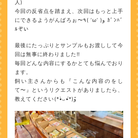
人)
今回の反省点を踏まえ、次回はもっと上手
にできるようがんばろぉ〜٩( ‘ω’ )و ｶﾞﾝﾊﾞ
ﾙぞい
最後にたっぷりとサンプルもお渡しして今
回は無事に終わりました‼︎
毎回どんな内容にするかとても悩んでおり
ます。
飼い主さんからも『こんな内容のをし
て〜』というリクエストがありましたら、
教えてください(*•̀ᴗ•́*)و ̑̑