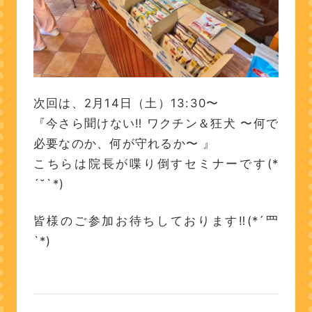
次回は、2月14日（土）13:30〜
『今さら聞けない‼︎ ワクチン＆狂犬 〜何で
必要なのか、何が守れるか〜 』
こちらは院長が喋り倒すセミナーです(*
´˘`*)
皆様のご参加お待ちしております‼︎(*´罒
`*)