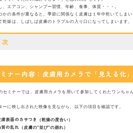
し、エアコン、シャンプー習慣、年齢、食事、体質・・・。
つかの条件が重なると、季節に関係なく皮膚は１年中乾いてしまい
て乾燥は、しばしば皮膚のトラブルの入り口になってしまいます。
目次
セミナー内容：皮膚用カメラで「見える化」
結果：想像以上に多かった「乾燥」
なぜ「乾燥」を放置してはいけないのか？
セミナー内容：皮膚用カメラで「見える化
乾燥の原因は「体質」だけではない
のセミナーでは、皮膚用カメラを用いて参加してくれたワンちゃ
今日からできる！おうちケアのポイント
。
シャンプーは「回数」より「やり方」
ターに映し出された映像を見ながら、以下の項目を確認です。
保湿は薬ではなく補修
湿度は地味だけど効く
皮膚表面のカサつき
（乾燥の度合い）
食事は皮膚の材料
角質の乱れ
（皮膚の“並び”の崩れ）
最後に：ケアを継続するための「見える化」