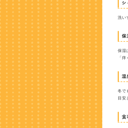
シ
洗い
保
保湿
「痒
湿
冬で
目安
食