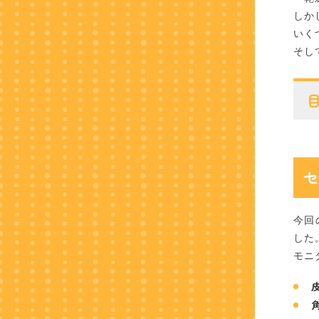
しか
いく
そし
今回
した
モニ