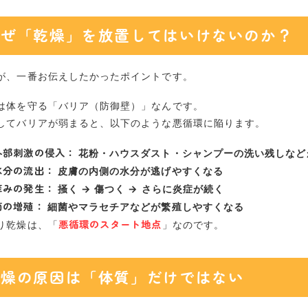
なぜ「乾燥」を放置してはいけないのか？
が、一番お伝えしたかったポイントです。
は体を守る「バリア（防御壁）」なんです。
してバリアが弱まると、以下のような悪循環に陥ります。
外部刺激の侵入：
花粉・ハウスダスト・シャンプーの洗い残しなど
水分の流出：
皮膚の内側の水分が逃げやすくなる
痒みの発生：
掻く → 傷つく → さらに炎症が続く
菌の増殖：
細菌やマラセチアなどが繁殖しやすくなる
悪循環のスタート地点
り乾燥は、「
」なのです。
乾燥の原因は「体質」だけではない