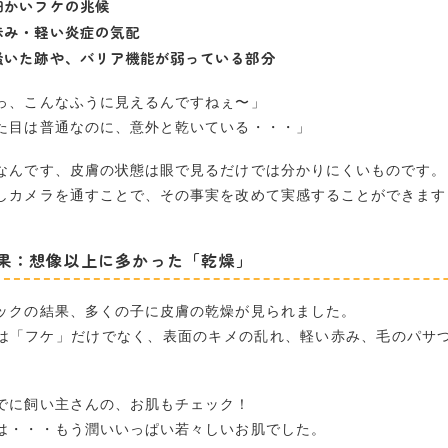
細かいフケの兆候
赤み・軽い炎症の気配
こんな子は、一度チェックがおすすめです
掻いた跡や、バリア機能が弱っている部分
っ、こんなふうに見えるんですねぇ〜」
た目は普通なのに、意外と乾いている・・・」
なんです、皮膚の状態は眼で見るだけでは分かりにくいものです。
しカメラを通すことで、その事実を改めて実感することができます
果：想像以上に多かった「乾燥」
ックの結果、多くの子に皮膚の乾燥が見られました。
は「フケ」だけでなく、表面のキメの乱れ、軽い赤み、毛のパサ
でに飼い主さんの、お肌もチェック！
は・・・もう潤いいっぱい若々しいお肌でした。