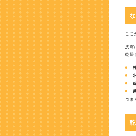
ここ
皮膚
乾燥
つま