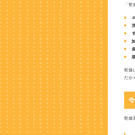
「乾
乾燥
だか
乾燥