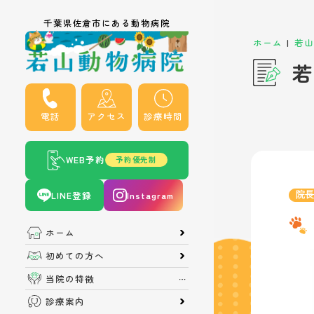
千葉県佐倉市にある動物病院
|
ホーム
若山
若
電話
アクセス
診療時間
WEB予約
予約優先制
LINE登録
Instagram
院
ホーム
初めての方へ
当院の特徴
診療案内