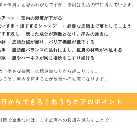
燥＝体質」と思われがちですが、原因は生活の中に潜んでいます。
エアコン：
室内の湿度が下がる
洗いすぎ・強すぎるシャンプー：
必要な皮脂まで落としてしまう
すすぎ残し：
残った成分が刺激となり、痒みの原因に
加齢：
皮脂分泌が減り、バリア機能が低下する
食事：
脂肪酸バランスの乱れにより、皮膚の材料が不足する
摩擦：
服やハーネスが同じ場所をこすり続ける
は「小さな要素」の積み重なりから起こります。
らこそ、原因を探すことが改善への近道になります。
今日からできる！おうちケアのポイント
対策で重要なのは、まず皮膚への負担を減らすことです。