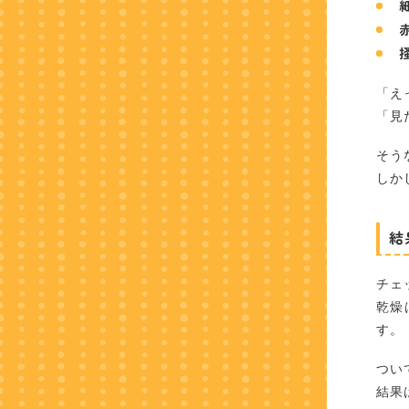
「え
「見
そう
しか
結
チェ
乾燥
す。
つい
結果