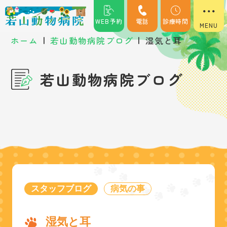
WEB予約
電話
診療時間
|
|
ホーム
若山動物病院ブログ
湿気と耳
若山動物病院ブログ
スタッフブログ
病気の事
湿気と耳