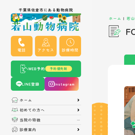
千葉県佐倉市にある動物病院
|
ホーム
若山
F
電話
アクセス
診療時間
WEB予約
予約優先制
LINE登録
Instagram
ホーム
初めての方へ
当院の特徴
診療案内