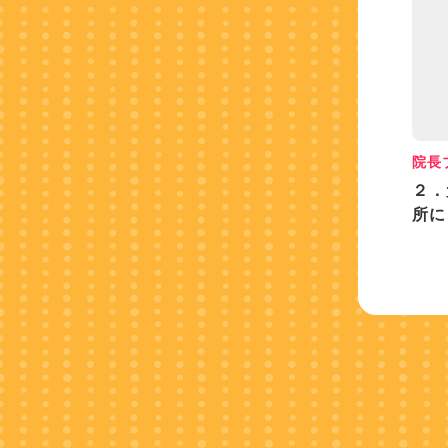
院長
２．
所に