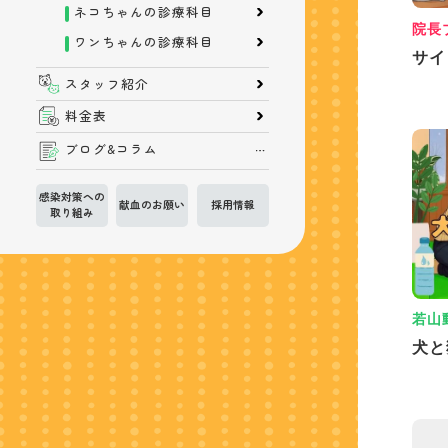
ネコちゃんの診療科目
院長
ワンちゃんの診療科目
サイ
スタッフ紹介
料金表
ブログ&コラム
感染対策への
献血のお願い
採用情報
取り組み
若山
犬と