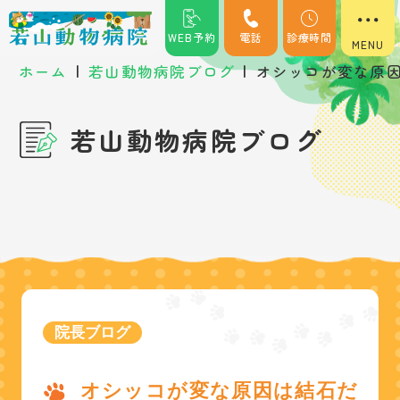
WEB予約
電話
診療時間
|
|
ホーム
若山動物病院ブログ
オシッコが変な原
若山動物病院ブログ
院長ブログ
オシッコが変な原因は結石だ