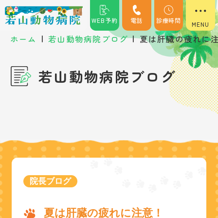
WEB予約
電話
診療時間
|
|
ホーム
若山動物病院ブログ
夏は肝臓の疲れに
若山動物病院ブログ
院長ブログ
夏は肝臓の疲れに注意！