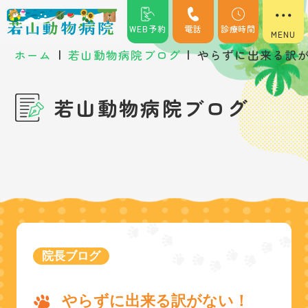
WEB予約
電話
診療時間
|
|
ホーム
若山動物病院ブログ
やらずに出来る訳
若山動物病院ブログ
院長ブログ
やらずに出来る訳がない！