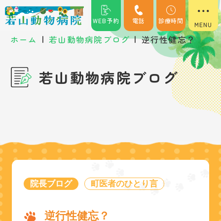
WEB予約
電話
診療時間
|
|
ホーム
若山動物病院ブログ
逆行性健忘？
若山動物病院ブログ
院長ブログ
町医者のひとり言
逆行性健忘？