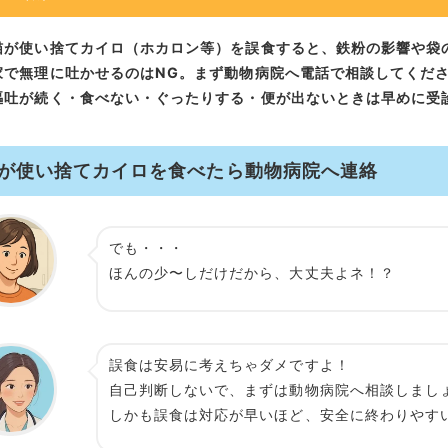
【危険性】
鉄粉による影響（少量でも注意）
外袋で腸閉塞になることがある
猫が使い捨てカイロ（ホカロン等）を誤食すると、鉄粉の影響や袋
温かいカイロで口・食道のやけどに注意
家で無理に吐かせるのはNG。まず動物病院へ電話で相談してくだ
嘔吐が続く・食べない・ぐったりする・便が出ないときは早めに受
【症状】猫のカイロ誤食で心配な3つ
～6時間
6～24時間
が使い捨てカイロを食べたら動物病院へ連絡
12～48時間以降
【受診の目安】すぐ病院に相談したい症状
【NG】家でやってはいけないこと
でも・・・
ほんの少〜しだけだから、大丈夫よネ！？
【対策】ゴミ箱からカイロを食べないために
よくある質問（FAQ）
Q1. 使用済みカイロでも危険ですか？
誤食は安易に考えちゃダメですよ！
Q2. 中身だけ少し舐めた（かじった）程度でも受診が必要？
自己判断しないで、まずは動物病院へ相談しまし
Q3. 何時間くらいで症状が出ますか？
しかも誤食は対応が早いほど、安全に終わりやす
Q4. 吐いたらもう大丈夫？
Q5. 家で吐かせた方が早いですか？