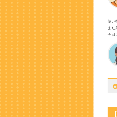
使い
また
今回