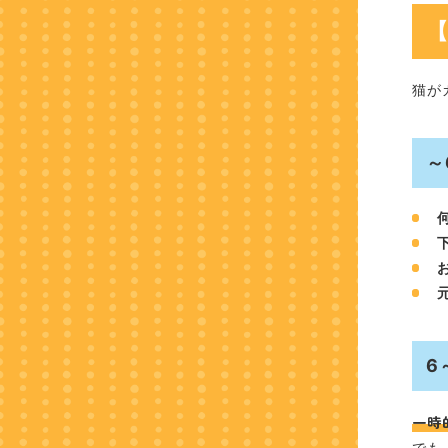
猫が
～
6
一時
でも