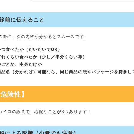
Q6. 腸閉塞（腸につまる）だとどんな症状が出る？
Q7. 口や食道のやけどはどう見分ける？
Q8. 受診時に何を持って行けばいい？
診前に伝えること
Q9. 夜間で病院が閉まっているときは？
Q10. 今後の予防で一番効果がある方法は？
の際に、次の内容が分かるとスムーズです。
こちらの記事も参考に！
まとめ
いつ食べたか（だいたいでOK）
どれくらい食べたか（少し／半分くらい等）
袋ごとか、中身だけか
商品名（分かれば）可能なら、同じ商品の袋やパッケージを持参し
【危険性】
カイロの誤食で、心配なことが3つあります！
粉による影響（少量でも注意）