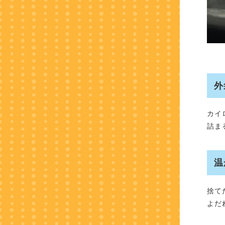
外
カイ
詰ま
温
捨て
よだ