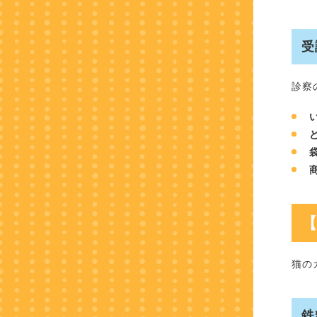
受
診察
猫の
鉄