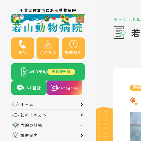
千葉県佐倉市にある動物病院
|
ホーム
若山
若
電話
アクセス
診療時間
WEB予約
予約優先制
LINE登録
Instagram
院
ホーム
初めての方へ
当院の特徴
診療案内