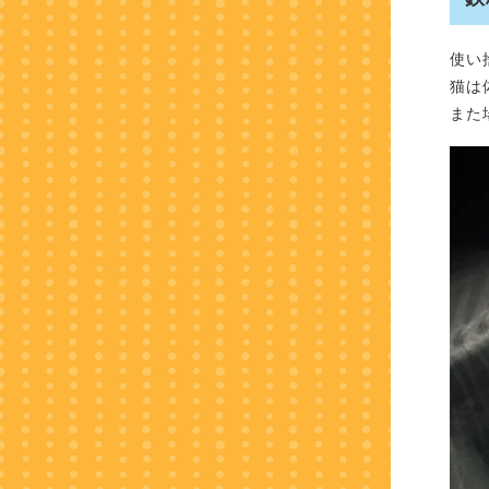
使い
猫は
また