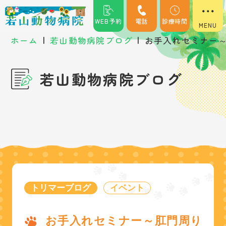
WEB予約
電話
診療時間
|
|
ホーム
若山動物病院ブログ
お手入れセミナー
若山動物病院ブログ
トリマーブログ
イベント
お手入れセミナー～肛門周り