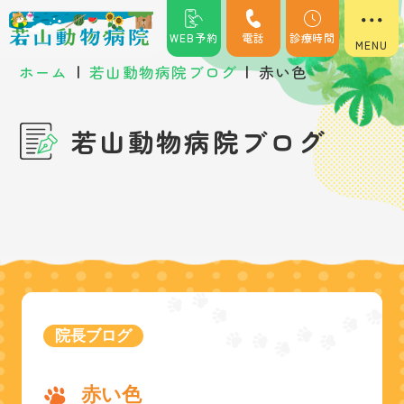
WEB予約
電話
診療時間
|
|
ホーム
若山動物病院ブログ
赤い色
若山動物病院ブログ
院長ブログ
赤い色