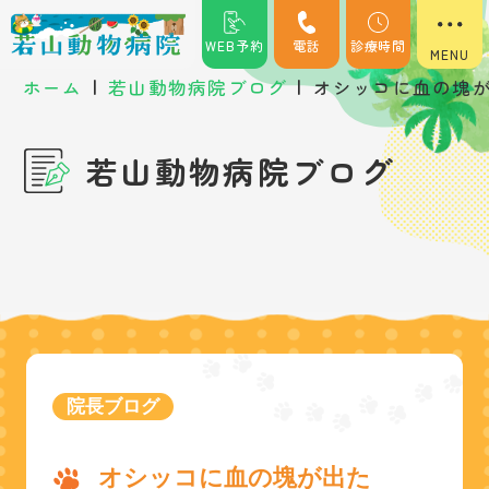
WEB予約
電話
診療時間
|
|
ホーム
若山動物病院ブログ
オシッコに血の塊
若山動物病院ブログ
院長ブログ
オシッコに血の塊が出た