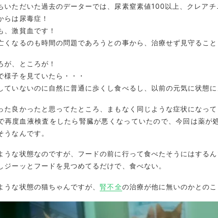
ちいただいた過去のデーターでは、尿素窒素値100以上、クレアチ
からは尿毒症！
も、激貧血です！
亡くなるのも時間の問題であろうとの事から、治療せず見守ること
ろが、ところが！
で様子を見ていたら・・・
していないのに自然に普通に歩くし食べるし、以前の元気に状態に
った良かったと思ってたところ、まもなく同じような症状になって
で再度血液検査をしたら腎臓が悪くなっていたので、今回は薬が
そうなんです。
ような状態なのですが、フードの前に行って食べたそうにはするん
しジーッとフードを見つめてるだけで、食べない。
ような状態の猫ちゃんですが、
腎不全
の治療が他に無いのかとのこ