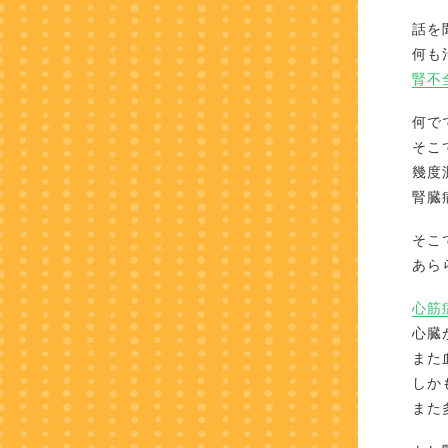
話を
何も
腎不
何で
そこ
幾度
腎臓
そこ
あら
心筋
心臓
また
しか
また