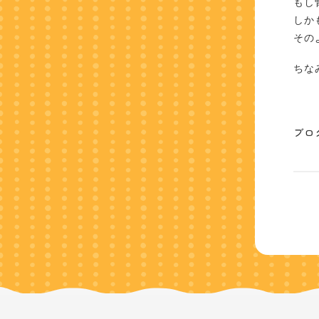
もし
しか
その
ちな
ブロ