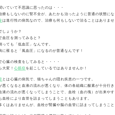
聞いていて不思議に思ったのは・・・
治療もしないのに腎不全が、あたかも治ったように普通の状態にな
全
は進行性の病気なので、治療も何もしないで治ることはありませ
でしょうか？
で血圧を測ってみると？
測っても「低血圧」なんです。
病に罹ると「風血圧」になるのが普通なんです！
で心臓の検査をしてみると・・・・
ら大変！
心筋症
を起こしているではありませんか！
症
とは心臓の病気で、猫ちゃんの隠れ疾患の一つです。
が悪くなると血液の流れが悪くなり、体の各組織に酸素が十分行き
血液の流れが悪くなってしまうことで、血栓（血の塊）が出来やす
も血栓により血管を詰まってしまうこともあります。
多くはありませんが、血栓が腎臓や脳の血管に詰まってしまうこと