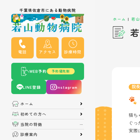
千葉県佐倉市にある動物病院
|
ホーム
若山
若
電話
アクセス
診療時間
WEB予約
予約優先制
LINE登録
Instagram
院
ホーム
初めての方へ
猫ち
ぐっ
当院の特徴
実際
診療案内