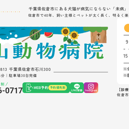
千葉県佐倉市にある
犬猫が病気にならない「未病」
佐倉市で40年、飼い主様とペットが太く長く、
明るく楽
0813 千葉県佐倉市石川300
6分｜駐車場30台完備
先制
WEB予約
予約優先制
6-0717
【診療
LINE登録
Instagram
佐倉市