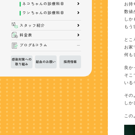
ネコちゃんの診療科目
お持
数値
ワンちゃんの診療科目
しか
スタッフ紹介
もう
料金表
とこ
ブログ&コラム
お家
何も
感染対策への
献血のお願い
採用情報
取り組み
良か
そこ
いる
その
しか
この