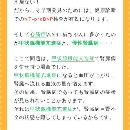
え居ない！
だからこそ早期発見のためには、健康診断
NT-proBNP
での
検査が有効になります。
そして
心筋症
以外に猫ちゃんに多かったの
が
甲状腺機能亢進症
と、
慢性
腎臓病
・・・
ここで問題は、
甲状腺機能亢進症
で腎臓病
を併せ持つ場合でした。
甲状腺機能亢進症
になると血圧が上がり、
腎臓へ流れる血液の量が増えます。
その結果、腎臓病であっても腎臓病の症状
が見られないことがあります。
それは
甲状腺機能亢進症
が、腎臓病＝腎不
全の状態を隠してしまっているからです。