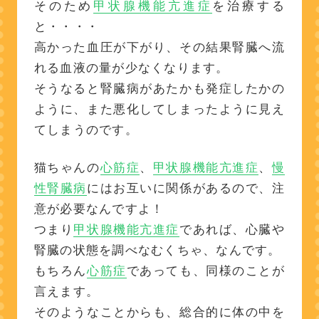
そのため
甲状腺機能亢進症
を治療する
と・・・・
高かった血圧が下がり、その結果腎臓へ流
れる血液の量が少なくなります。
そうなると腎臓病があたかも発症したかの
ように、また悪化してしまったように見え
てしまうのです。
猫ちゃんの
心筋症
、
甲状腺機能亢進症
、
慢
性腎臓病
にはお互いに関係があるので、注
意が必要なんですよ！
つまり
甲状腺機能亢進症
であれば、心臓や
腎臓の状態を調べなむくちゃ、なんです。
もちろん
心筋症
であっても、同様のことが
言えます。
そのようなことからも、総合的に体の中を