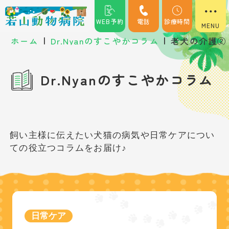
WEB予約
電話
診療時間
|
|
ホーム
Dr.Nyanのすこやかコラム
老犬の介護②
Dr.Nyanのすこやかコラム
飼い主様に伝えたい犬猫の病気や日常ケアについ
ての役立つコラムをお届け♪
日常ケア