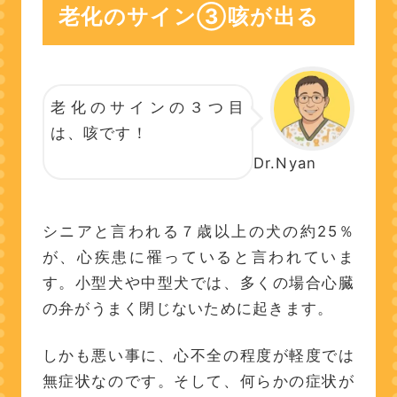
老化のサイン③咳が出る
心臓病の予防は「悪化させ
ない」が大切
老化のサイン④：やる気が
老化のサインの３つ目
ない（ホルモン失調）
は、咳です！
気を付けた方がよい病気は
Dr.Nyan
『甲状腺機能低下症』
甲状腺機能低下症の予防は
「定期的な健康診断」
シニアと言われる７歳以上の犬の約25％
が、心疾患に罹っていると言われていま
老化のサイン⑤：眼が白く
す。小型犬や中型犬では、多くの場合心臓
なる
の弁がうまく閉じないために起きます。
気を付けた方がよい病気は
「老齢性白内障」
しかも悪い事に、心不全の程度が軽度では
老齢性白内障の予防は「栄
無症状なのです。そして、何らかの症状が