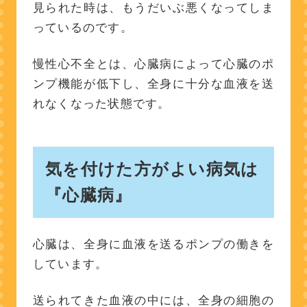
養管理」
見られた時は、もうだいぶ悪くなってしま
っているのです。
老化のサイン⑥：シコリが
できる
慢性心不全とは、心臓病によって心臓のポ
気をつけた方がよい病気は
ンプ機能が低下し、全身に十分な血液を送
『乳腺腫瘍』
れなくなった状態です。
乳腺腫瘍予防は「定期的な
健康診断」
気を付けた方がよい病気は
まとめ
『心臓病』
筆者・若山正之
（Dr.Nyan）のプロフィー
心臓は、全身に血液を送るポンプの働きを
ル
しています。
送られてきた血液の中には、全身の細胞の