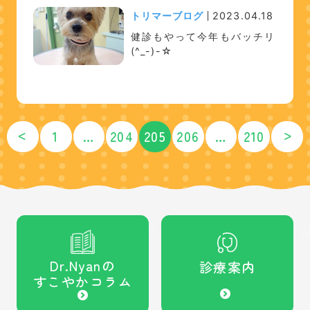
トリマーブログ
2023.04.18
健診もやって今年もバッチリ
(^_-)-☆
<
>
1
…
204
205
206
…
210
Dr.Nyanの
診療案内
すこやかコラム