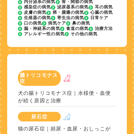
内分泌系の病気
骨・関節の病気
感染症の病気
泌尿器系の病気
耳の病気
皮膚の病気
癌・腫瘍の病気
心臓の病気
生殖器の病気
寄生虫の病気
日常ケア
口の病気
病気ケア
鼻の病気
脳・神経系の病気
食道の病気
治療方法
アレルギー性の病気
その他の病気
腸トリコモナス
症
犬の腸トリコモナス症｜水様便・血便
が続く原因と治療
尿石症
猫の尿石症｜頻尿・血尿・おしっこが