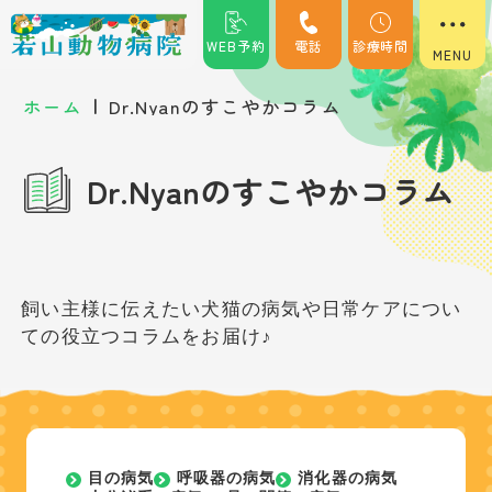
WEB予約
電話
診療時間
|
ホーム
Dr.Nyanのすこやかコラム
Dr.Nyanのすこやかコラム
飼い主様に伝えたい犬猫の病気や日常ケアについ
ての役立つコラムをお届け♪
目の病気
呼吸器の病気
消化器の病気