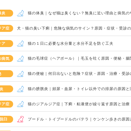
猫の体臭｜なぜ猫は臭くない？無臭に近い理由と病気の
腺炎
犬・猫の臭い下痢｜危険な病気のサイン？原因・症状・受診
ジア症
猫の１日に必要な水分量と水分不足を防ぐ工夫
ケア
猫の毛球症（ヘアボール）｜毛玉を吐く原因・便秘・腸
の病気
猫の便秘｜何日出ないと危険？症状・原因・治療・受診
秘
猫の膀胱炎｜頻尿・血尿・トイレ以外での排尿の原因と
炎
猫のジアルジア症｜下痢・粘液便が繰り返す原因と治療
ジア症
プードル・トイプードルのパテラ｜ケンケン歩きの原因
脱臼