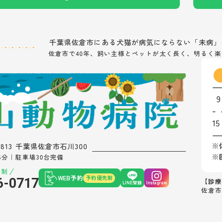
千葉県佐倉市にある
犬猫が病気にならない「未病」
佐倉市で40年、飼い主様とペットが太く長く、
明るく楽
0813 千葉県佐倉市石川300
6分｜駐車場30台完備
先制
WEB予約
予約優先制
6-0717
【診療
LINE登録
Instagram
佐倉市