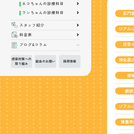
ネコちゃんの診療科目
ワンちゃんの診療科目
肛門
スタッフ紹介
ジアル
料金表
ブログ&コラム
日常
感染対策への
消化器
献血のお願い
採用情報
取り組み
便
膀胱
ジアル
膝蓋骨