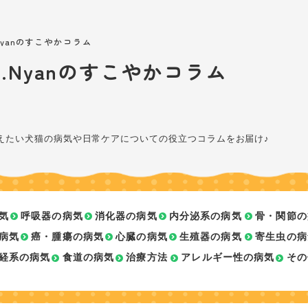
.Nyanのすこやかコラム
r.Nyanのすこやかコラム
えたい犬猫の病気や日常ケアについての役立つコラムをお届け♪
気
呼吸器の病気
消化器の病気
内分泌系の病気
骨・関節の
病気
癌・腫瘍の病気
心臓の病気
生殖器の病気
寄生虫の病
経系の病気
食道の病気
治療方法
アレルギー性の病気
その