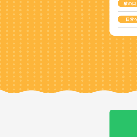
猫の口
日常