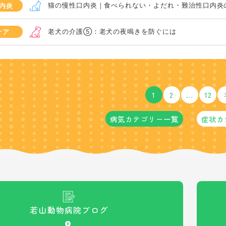
猫の慢性口内炎｜食べられない・よだれ・難治性口内炎
内炎
老犬の介護⑤：老犬の夜鳴きを防ぐには
ケア
1
2
…
12
病気カテゴリー一覧
症状カ
若山動物病院
ブログ