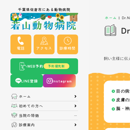
千葉県佐倉市にある動物病院
|
ホーム
Dr
D
電話
アクセス
診療時間
飼い主様に伝
WEB予約
予約優先制
LINE登録
Instagram
目の病
ホーム
皮膚の
初めての方へ
脳・神
当院の特徴
診療案内