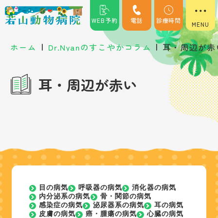
WEB予約
電話
診療時間
|
|
ホーム
Dr.Nyanのすこやかコラム
耳・周辺が赤
耳・周辺が赤い
目の病気
呼吸器の病気
消化器の病気
内分泌系の病気
骨・関節の病気
感染症の病気
泌尿器系の病気
耳の病気
皮膚の病気
癌・腫瘍の病気
心臓の病気