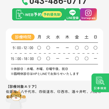
043-486-0717
WEB予約
予約優先制
LINE登録
Instagram
【診療対象エリア】
記事検索
佐倉市、八千代市、四街道市、印西市、酒々井町、八街市
など