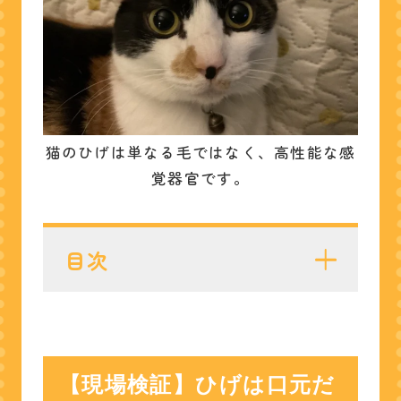
猫のひげは単なる毛ではなく、高性能な感
覚器官です。
目次
【現場検証】ひげは口元だ
けじゃない！？顔と足に隠
された5大センサー
【現場検証】ひげは口元だ