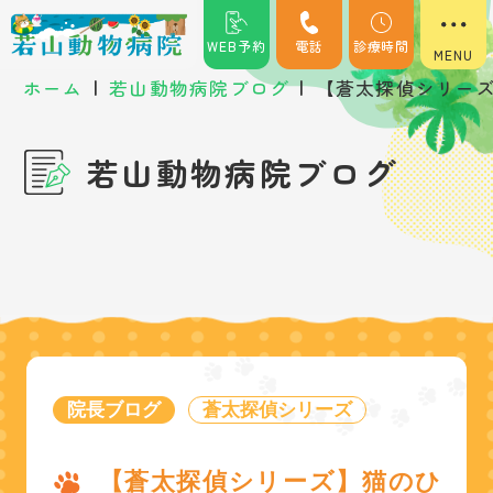
WEB予約
電話
診療時間
|
|
ホーム
若山動物病院ブログ
【蒼太探偵シリー
若山動物病院ブログ
院長ブログ
蒼太探偵シリーズ
【蒼太探偵シリーズ】猫のひ