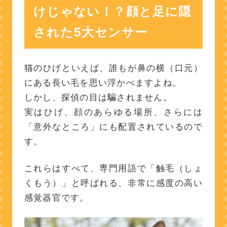
【能力解明】ひげが持つ「5
けじゃない！？顔と足に隠
つの特殊任務」
された5大センサー
1. 「抜群の平衡感覚」で三
次元移動もクリア
2. 「自動ものさし」で狭い
猫のひげといえば、誰もが鼻の横（口元）
場所でも楽々通行
にある長い毛を思い浮かべますよね。
3. 「暗視センサー」で暗闇
しかし、探偵の目は騙されません。
も問題なし
実はひげ、顔のあらゆる場所、さらには
4. 「レーダー機能」でタ
「意外なところ」にも配置されているので
ーゲットを逃さない
す。
5. 目を守る「緊急ブレーキ
これらはすべて、専門用語で「触毛（しょ
（反射弓）」
くもう）」と呼ばれる、非常に感度の高い
【警告】猫のひげは絶対に
感覚器官です。
「切断禁止」！